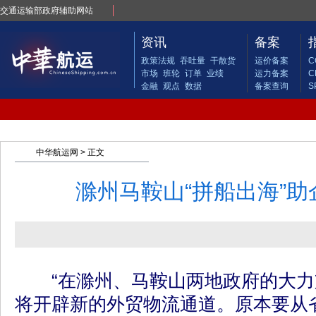
交通运输部政府辅助网站
资讯
备案
政策法规
吞吐量
干散货
运价备案
C
市场
班轮
订单
业绩
运力备案
C
金融
观点
数据
备案查询
S
中华航运网
> 正文
滁州马鞍山“拼船出海”
“在滁州、马鞍山两地政府的大力
将开辟新的外贸物流通道。原本要从