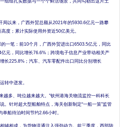
组组扎实数据与一个个鲜活场景，共同勾勒出这片土
以来，广西外贸总额从2021年的5930.6亿元一路攀
元的新高度；累计实际使用外资近50亿美元。
一笔：前10个月，广西外贸进出口6503.5亿元，同比
5.4亿元，同比增长76.6%；跨境电子信息产业带动相关产
长225.8%；汽车、汽车零配件出口同比分别增长
运转中迸发。
来越多、吨位越来越大。”钦州港海关物流监控一科科长
说。针对超大型船舶特点，海关创新制定“一船一策”监管
均单船待泊时间节约2.66小时。
辅相成，为货物流通注入强劲动力。前三季度，西部陆