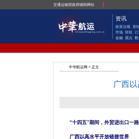
交通运输部政府辅助网站
资讯
政策法规
吞
市场
班轮
订
金融
观点
数
中华航运网
> 正文
广西以
“十四五”期间，外贸进出口一路攀
广西以高水平开放链接世界