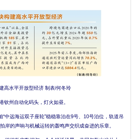
建高水平开放型经济 制表/何冬玲
港钦州自动化码头，灯火如昼。
舶“中远海运双子座轮”稳稳靠泊在9号、10号泊位，轨道吊
拍岸的声响与机械运转的轰鸣声交织成奋进的乐章。