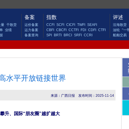
备案
指数
评述
吐量
干散货
运价备案
CCFI
SCFI
CICFI
TWFI
SEAFI
沿海散货
单
业绩
运力备案
CBFI
CBCFI
CCTFI
FDI
CDFI
CTFI
油轮
“一
据
备案查询
SPI
BRTI
BRCI
SRFI
CCRI
船舶交易
高水平开放链接世界
来源：广西日报
发布时间：2025-11-14
升、国际“朋友圈”越扩越大