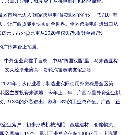
，只需几分钟，就完成了从接单到打包的全流程。
均已迈入“国家跨境电商综试区”的行列，“9710+海
新玩法，让广西货能更快卖到全世界。全区跨境电商进出口从
50亿元，占外贸比重从2020年仅0.7%提升至超7%。
的广阔舞台上拓展。
中外企业家握手言欢；中马“两国双园”里，马来西亚棕
—文莱经济走廊旁，货轮汽笛奏响友谊之歌。
2024年，从行业看，制造业实际使用外资稳居全区第
我区主要投资来源地；今年上半年，广西存量外资企业以
税收、9.3%的外贸进出口额和13%的工业总产值。广西，正
家企业落户，初步形成机械汽配、基建建材、仓储物流、
入园项目15个，累计工业总产值超1000亿元；上汽通