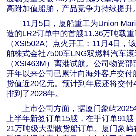
高附加值船舶，产品竞争力持续提升
11月5日，厦船重工为Union Mariti
造的LR2订单中的首艘11.36万吨载
（XSI502A）点火开工；11月4日
舶株式会社7500车LNG双燃料汽车
（XSI463M）离港试航。公司物资
开年以来公司已累计向海外客户交付
货值近20亿元。预计到年底还将交付
排到了2028年。
上市公司方面，据厦门象屿2025
上半年新签订单15艘，在手订单91
21万吨级大型散货船订单。厦门象屿在