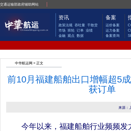
交通运输部政府辅助网站
资讯
备案
政策法规
吞吐量
干散货
运价备案
C
市场
班轮
订单
业绩
运力备案
C
金融
观点
数据
备案查询
S
中华航运网
> 正文
前10月福建船舶出口增幅超5
获订单
来源：
今年以来，福建船舶行业频频发力