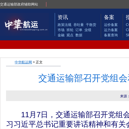
交通运输部政府辅助网站
资讯
备案
政策法规
吞吐量
干散货
运价备案
C
市场
班轮
订单
业绩
运力备案
C
金融
观点
数据
备案查询
S
中华航运网
> 正文
交通运输部召开党组会
来源
11月7日，交通运输部召开党组会
习习近平总书记重要讲话精神和有关