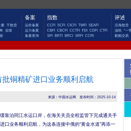
备案
指数
评述
吐量
干散货
运价备案
CCFI
SCFI
CICFI
TWFI
SEAFI
沿海散货
单
业绩
运力备案
CBFI
CBCFI
CCTFI
FDI
CDFI
CTFI
油轮
“一
据
备案查询
SPI
BRTI
BRCI
SRFI
CCRI
船舶交易
首批铜精矿进口业务顺利启航
来源：中国水运网
发布时间：2025-10-14
靠泊同江水运口岸，在海关关员全程监管下完成通关手
进口业务顺利启航，为这条连接中俄的“黄金水道”再添一