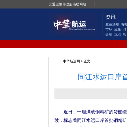
交通运输部政府辅助网站
资讯
政策法规
吞
市场
班轮
订
金融
观点
数
中华航运网
> 正文
同江水运口岸
近日，一艘满载铜精矿的货船缓缓
续，标志着同江水运口岸首批铜精矿