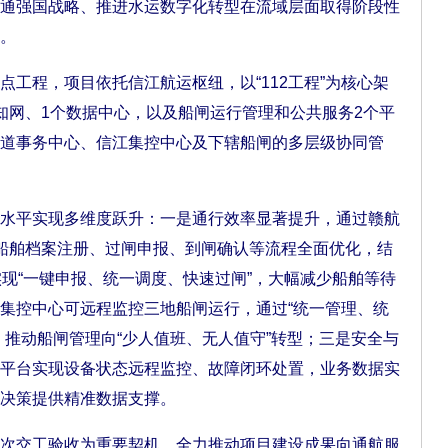
通强国战略、推进水运数字化转型在流域层面取得阶段性
。
程，项目依托信江航运枢纽，以“112工程”为核心架
知网、1个数据中心，以及船闸运行管理和公共服务2个平
道事务中心、信江集控中心及下辖船闸的多层级协同管
平实现多维度跃升：一是通行效率显著提升，通过赣航
接，船舶档案注册、过闸申报、到闸确认等流程全面优化，结
，实现“一键申报、统一调度、快速过闸”，大幅减少船舶等待
集控中心可远程监控三地船闸运行，通过“统一管理、统
，推动船闸管理向“少人值班、无人值守”转型；三是安全与
平台实现设备状态远程监控、故障闭环处置，业务数据实
决策提供精准数据支撑。
交工验收为重要契机，全力推动项目建设成果向通航服