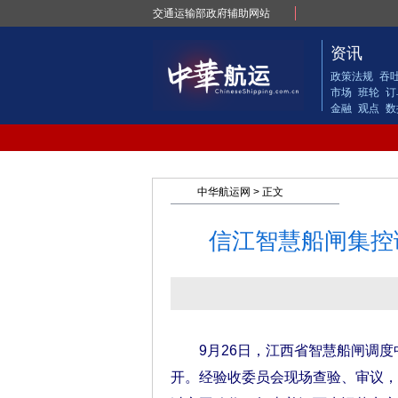
交通运输部政府辅助网站
资讯
政策法规
吞
市场
班轮
订
金融
观点
数
中华航运网
> 正文
信江智慧船闸集控
9月26日，江西省智慧船闸调度
开。经验收委员会现场查验、审议，