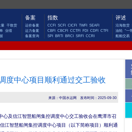
备案
指数
评述
吐量
干散货
运价备案
CCFI
SCFI
CICFI
TWFI
SEAFI
沿海散货
单
业绩
运力备案
CBFI
CBCFI
CCTFI
FDI
CDFI
CTFI
油轮
“一
据
备案查询
SPI
BRTI
BRCI
SRFI
CCRI
船舶交易
调度中心项目顺利通过交工验收
来源：中国水运网
发布时间：2025-09-30
中心及信江智慧船闸集控调度中心交工验收会在鹰潭市召
信江智慧船闸集控调度中心项目（以下简称项目）顺利通