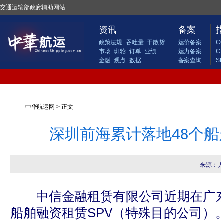
交通运输部政府辅助网站
资讯
备案
政策法规
吞吐量
干散货
运价备案
C
市场
班轮
订单
业绩
运力备案
C
金融
观点
数据
备案查询
S
中华航运网
> 正文
深圳前海累计落地48个
来源：
中信金融租赁有限公司近期在广东
船舶融资租赁SPV（特殊目的公司）。