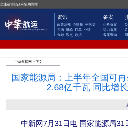
交通运输部政府辅助网站
资讯
备案
政策法规
吞吐量
干散货
运价备案
C
市场
班轮
订单
业绩
运力备案
C
金融
观点
数据
备案查询
S
中华航运网
> 正文
国家能源局：上半年全国可再
2.68亿千瓦 同比增长
中新网7月31日电 国家能源局31