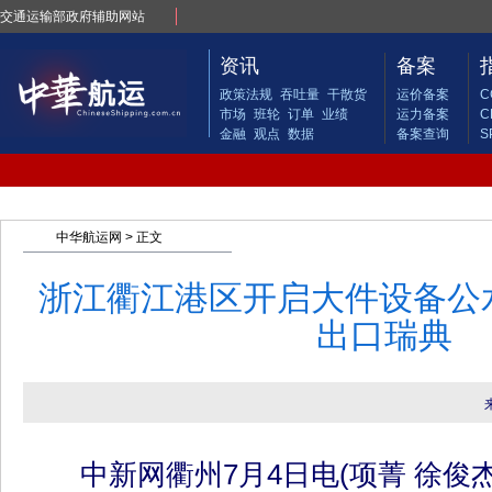
交通运输部政府辅助网站
资讯
备案
政策法规
吞吐量
干散货
运价备案
C
市场
班轮
订单
业绩
运力备案
C
金融
观点
数据
备案查询
S
中华航运网
> 正文
浙江衢江港区开启大件设备公
出口瑞典
中新网衢州7月4日电(项菁 徐俊杰