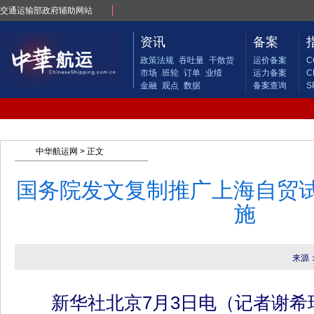
交通运输部政府辅助网站
资讯
备案
政策法规
吞吐量
干散货
运价备案
C
市场
班轮
订单
业绩
运力备案
C
金融
观点
数据
备案查询
S
中华航运网
> 正文
国务院发文复制推广上海自贸试
施
来源
新华社北京7月3日电（记者谢希