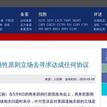
备案
指数
评述
吐量
干散货
运价备案
CCFI
SCFI
CICFI
TWFI
SEAFI
沿海散货
单
业绩
运力备案
CBFI
CBCFI
CCTFI
FDI
CDFI
CTFI
油轮
“一
据
备案查询
SPI
BRTI
BRCI
SRFI
CCRI
船舶交易
牺牲原则立场去寻求达成任何协议
来源：人民网
发布时间：2025-05-09
丽）在5月8日的商务部例行新闻发布会上，商务部新闻
谈相关问题时表示，中方坚决反对美国滥施关税的立场是