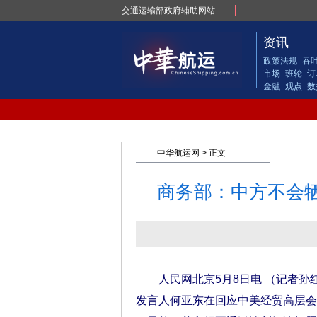
交通运输部政府辅助网站
资讯
政策法规
吞
市场
班轮
订
金融
观点
数
中华航运网
> 正文
商务部：中方不会
人民网北京5月8日电 （记者孙红
发言人何亚东在回应中美经贸高层会