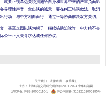
，就要正视单边关税措施给自身和世界带来的严重负面影
各界理性声音，拿出谈的诚意，要在纠正错误做法、取消
出行动，与中方相向而行，通过平等协商解决双方关切。
，甚至企图以谈为幌子，继续搞胁迫讹诈，中方绝不会
际公平正义去寻求达成任何协议。
关于我们
法律声明
联系我们
主办：
上海航运交易研究所(筹)
©2001-2024 中华航运网
沪ICP备: 沪B2-20050110-1
沪公网安备: 31022102000185号