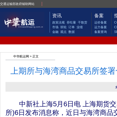
交通运输部政府辅助网站
资讯
备案
政策法规
吞吐量
干散货
运价备案
C
市场
班轮
订单
业绩
运力备案
C
金融
观点
数据
备案查询
S
中华航运网
> 正文
上期所与海湾商品交易所签署
中新社上海5月6日电 上海期货交
所)6日发布消息称，近日与海湾商品