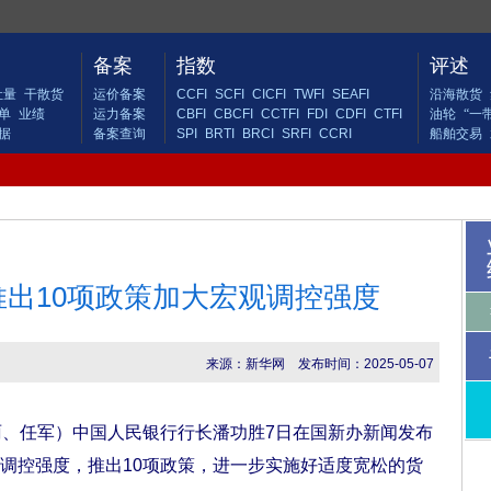
备案
指数
评述
吐量
干散货
运价备案
CCFI
SCFI
CICFI
TWFI
SEAFI
沿海散货
单
业绩
运力备案
CBFI
CBCFI
CCTFI
FDI
CDFI
CTFI
油轮
“一
据
备案查询
SPI
BRTI
BRCI
SRFI
CCRI
船舶交易
出10项政策加大宏观调控强度
来源：新华网
发布时间：2025-05-07
、任军）中国人民银行行长潘功胜7日在国新办新闻发布
调控强度，推出10项政策，进一步实施好适度宽松的货