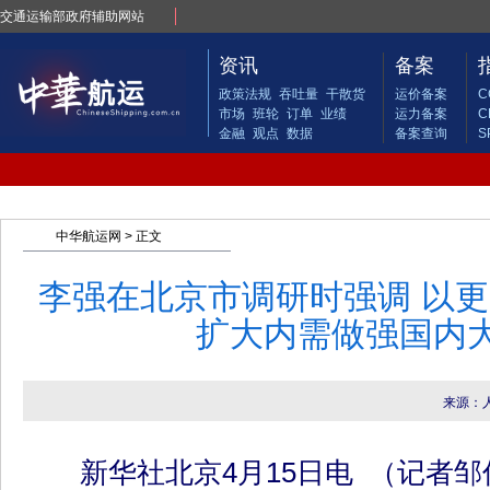
交通运输部政府辅助网站
资讯
备案
政策法规
吞吐量
干散货
运价备案
C
市场
班轮
订单
业绩
运力备案
C
金融
观点
数据
备案查询
S
中华航运网
> 正文
李强在北京市调研时强调 以
扩大内需做强国内
来源：
新华社北京4月15日电 （记者邹