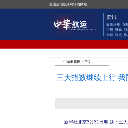
交通运输部政府辅助网站
资讯
政策法规
吞
市场
班轮
订
金融
观点
数
中华航运网
> 正文
三大指数继续上行 我
新华社北京3月31日电 题：三大