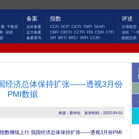
备案
指数
评述
吐量
干散货
运价备案
CCFI
SCFI
CICFI
TWFI
SEAFI
沿海散货
单
业绩
运力备案
CBFI
CBCFI
CCTFI
FDI
CDFI
CTFI
油轮
“一
据
备案查询
SPI
BRTI
BRCI
SRFI
CCRI
船舶交易
国经济总体保持扩张——透视3月份
PMI数据
来源：新华社
发布时间：2025-04-01
指数继续上行 我国经济总体保持扩张——透视3月份PMI