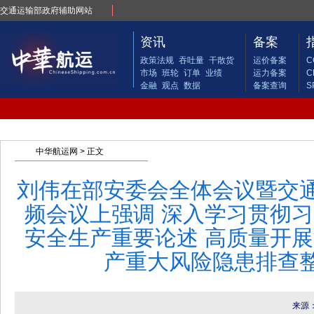
交通运输部政府辅助网站
资讯
备案
政策法规
吞吐量
干散货
运价备案
C
市场
班轮
订单
业绩
运力备案
C
金融
观点
数据
备案查询
S
中华航运网
> 正文
刘伟在部安委会全体会议暨交
频会议上强调 深入学习贯彻
安全生产重要论述 高质量开
产重大风险隐患排查
来源