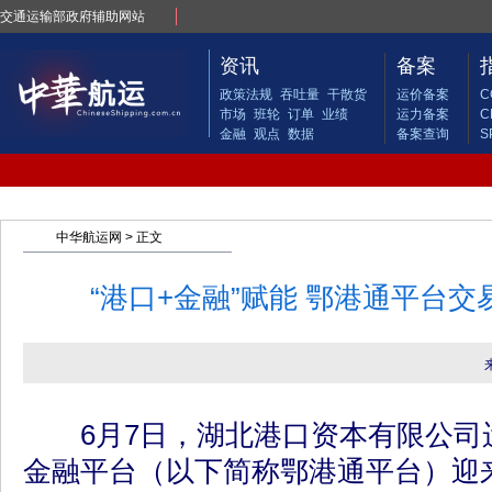
交通运输部政府辅助网站
资讯
备案
政策法规
吞吐量
干散货
运价备案
C
市场
班轮
订单
业绩
运力备案
C
金融
观点
数据
备案查询
S
中华航运网
> 正文
“港口+金融”赋能 鄂港通平台交
6月7日，湖北港口资本有限公司
金融平台（以下简称鄂港通平台）迎