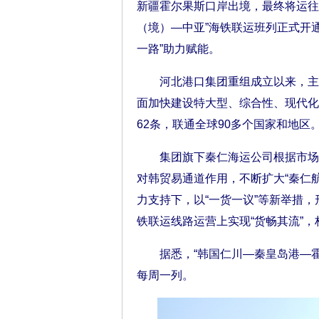
新疆霍尔果斯口岸出境，最终将运往
（境）—中亚”海铁联运班列正式开
一路”助力赋能。
河北港口集团重组成立以来，主动融
面加快建设特大型、综合性、现代化
62条，联通全球90多个国家和地区
集团旗下秦仁海运公司根据市场变
对韩贸易通道作用，不断扩大“秦仁
力支持下，以“一货一议”等新举措
铁联运线路运营上实现“货畅其流”
据悉，“韩国仁川—秦皇岛港—霍
每周一列。