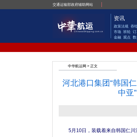
交通运输部政府辅助网站
资讯
政策法规
吞
市场
班轮
订
金融
观点
数
中华航运网
> 正文
河北港口集团“韩国
中亚
5月10日，装载着来自韩国仁川