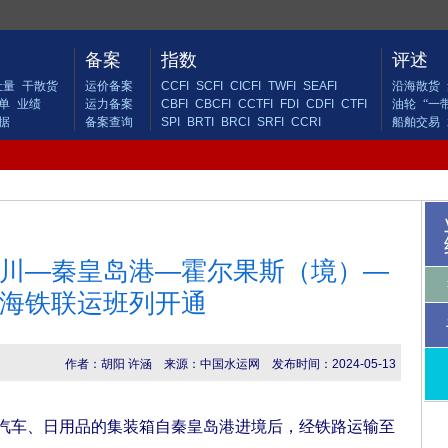
备案
指数
评述
吐量
干散货
运价备案
CCFI
SCFI
CICFI
TWFI
SEAFI
沿海散货
单
业绩
运力备案
CBFI
CBCFI
CCTFI
FDI
CDFI
CTFI
油轮
“一
据
备案查询
SPI
BRTI
BRCI
SRFI
CCRI
船舶交易
仁川—秦皇岛港—霍尔果斯（境）—
”海铁联运班列开通
作者：胡阳 许涵
来源：中国水运网
发布时间：2024-05-13
汽车、日用品的集装箱自秦皇岛港进境后，经铁路运输至