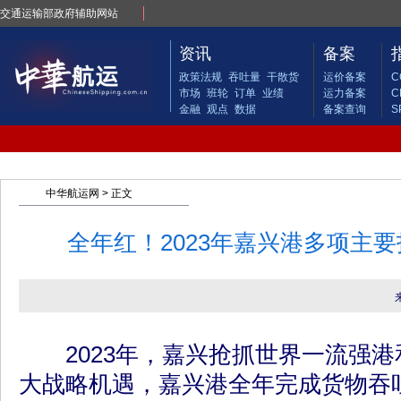
交通运输部政府辅助网站
资讯
备案
政策法规
吞吐量
干散货
运价备案
C
市场
班轮
订单
业绩
运力备案
C
金融
观点
数据
备案查询
S
中华航运网
> 正文
全年红！2023年嘉兴港多项主
2023年，嘉兴抢抓世界一流强港
大战略机遇，嘉兴港全年完成货物吞吐