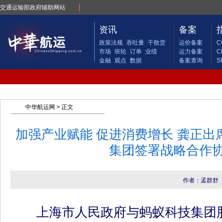
交通运输部政府辅助网站
资讯
备案
政策法规
吞吐量
干散货
运价备案
C
市场
班轮
订单
业绩
运力备案
C
金融
观点
数据
备案查询
S
中华航运网
> 正文
加强产业赋能 促进消费增长 龚正出
集团签署战略合作
作者：孟群舒
上海市人民政府与蚂蚁科技集团股