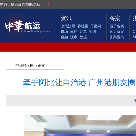
交通运输部政府辅助网站
资讯
备案
政策法规
吞吐量
干散货
运价备案
C
市场
班轮
订单
业绩
运力备案
C
金融
观点
数据
备案查询
S
中华航运网
> 正文
牵手阿比让自治港 广州港朋友圈“