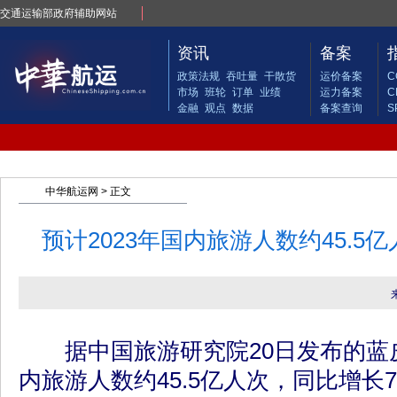
交通运输部政府辅助网站
资讯
备案
政策法规
吞吐量
干散货
运价备案
C
市场
班轮
订单
业绩
运力备案
C
金融
观点
数据
备案查询
S
中华航运网
> 正文
预计2023年国内旅游人数约45.5亿
据中国旅游研究院20日发布的蓝皮
内旅游人数约45.5亿人次，同比增长7