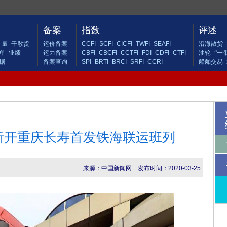
备案
指数
评述
吐量
干散货
运价备案
CCFI
SCFI
CICFI
TWFI
SEAFI
沿海散货
单
业绩
运力备案
CBFI
CBCFI
CCTFI
FDI
CDFI
CTFI
油轮
“一
据
备案查询
SPI
BRTI
BRCI
SRFI
CCRI
船舶交易
新开重庆长寿首发铁海联运班列
来源：中国新闻网
发布时间：2020-03-25