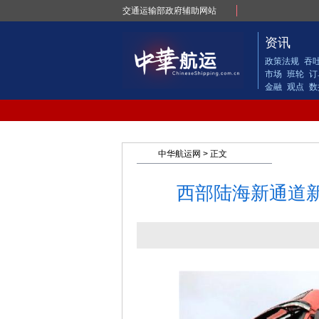
交通运输部政府辅助网站
资讯
政策法规
吞
市场
班轮
订
金融
观点
数
中华航运网
> 正文
西部陆海新通道