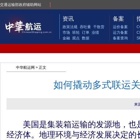
交通运输部政府辅助网站
资讯
备案
政策法规
吞吐量
干散货
运价备案
C
市场
班轮
订单
业绩
运力备案
C
金融
观点
数据
备案查询
S
中华航运网
> 正文
如何撬动多式联运关
来
美国是集装箱运输的发源地，也是
经济体。地理环境与经济发展决定的