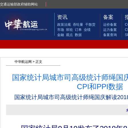
交通运输部政府辅助网站
资讯
备案
政策法规
吞吐量
干散货
运价备案
C
市场
班轮
订单
业绩
运力备案
C
金融
观点
数据
备案查询
S
中华航运网
> 正文
国家统计局城市司高级统计师绳国庆解
CPI和PPI数据
国家统计局城市司高级统计师绳国庆解读2018年