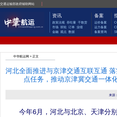
交通运输部政府辅助网站
资讯
备案
政策法规
吞吐量
干散货
运价备案
C
市场
班轮
订单
业绩
运力备案
C
金融
观点
数据
备案查询
S
中华航运网
> 正文
河北全面推进与京津交通互联互通 
点任务，推动京津冀交通一体
来源
今年6月，河北与北京、天津分别