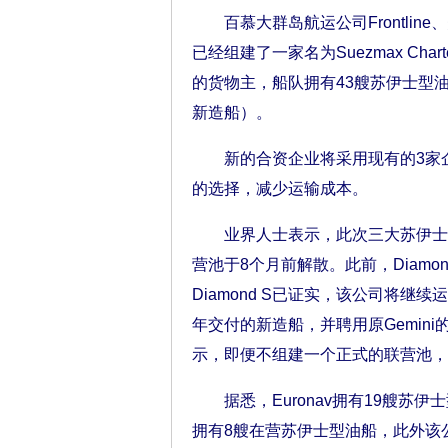
百慕大群岛航运公司Frontline、美
已经组建了一家名为Suezmax Ch
的货物主，船队拥有43艘苏伊士型油船，
新造船）。
新的合资企业将采用现有的3家企
的选择，减少运输成本。
业界人士表示，此次三大苏伊士型油船
营池于8个月前解散。此前，Diamon
Diamond S已证实，该公司将
年交付的新造船，并聘用原Gemini的一
示，即便不组建一个正式的联营池，
据悉，Euronav拥有19艘苏伊士型
拥有8艘在营苏伊士型油船，此外该