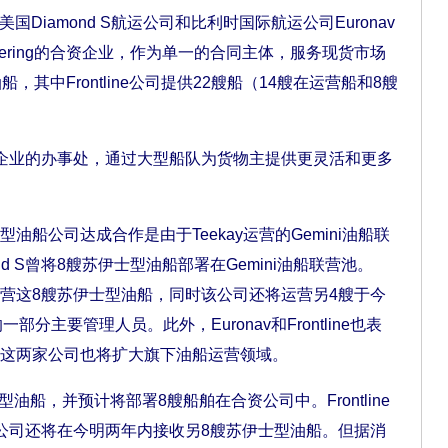
国Diamond S航运公司和比利时国际航运公司Euronav
artering的合资企业，作为单一的合同主体，服务现货市场
其中Frontline公司提供22艘船（14艘在运营船和8艘
业的办事处，通过大型船队为货物主提供更灵活和更多
公司达成合作是由于Teekay运营的Gemini油船联
d S曾将8艘苏伊士型油船部署在Gemini油船联营池。
继续运营这8艘苏伊士型油船，同时该公司还将运营另4艘于今
部分主要管理人员。此外，Euronav和Frontline也表
这两家公司也将扩大旗下油船运营领域。
油船，并预计将部署8艘船舶在合资公司中。Frontline
公司还将在今明两年内接收另8艘苏伊士型油船。但据消