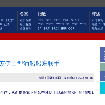
备案
指数
评述
吐量
干散货
运价备案
CCFI
SCFI
CICFI
TWFI
SEAFI
沿海散货
单
业绩
运力备案
CBFI
CBCFI
CCTFI
FDI
CDFI
CTFI
油轮
“一
据
备案查询
SPI
BRTI
BRCI
SRFI
CCRI
船舶交易
苏伊士型油船船东联手
来源：国际船舶网
发布时间：2016-06-15
作，从而提高旗下船队中苏伊士型油船非期租船舶的现