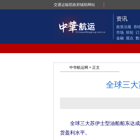
交通运输部政府辅助网站
资讯
政策法规
吞
市场
班轮
订
金融
观点
数
中华航运网
> 正文
全球三大
全球三大苏伊士型油船船东达成合
货盈利水平。