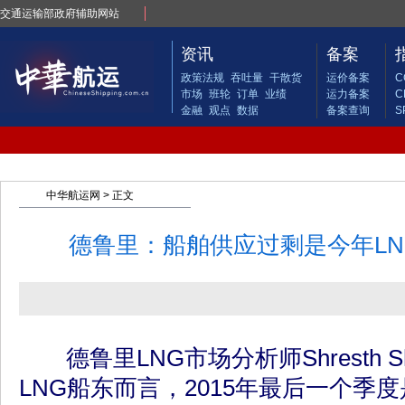
交通运输部政府辅助网站
资讯
备案
政策法规
吞吐量
干散货
运价备案
C
市场
班轮
订单
业绩
运力备案
C
金融
观点
数据
备案查询
S
中华航运网
> 正文
德鲁里：船舶供应过剩是今年L
德鲁里LNG市场分析师Shresth S
LNG船东而言，2015年最后一个季