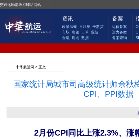
交通运输部政府辅助网站
资讯
备案
政策法规
吞吐量
干散货
运价备案
C
市场
班轮
订单
业绩
运力备案
C
金融
观点
数据
备案查询
S
中华航运网
> 正文
国家统计局城市司高级统计师余秋梅解
CPI、PPI数据
2月份CPI同比上涨2.3%、