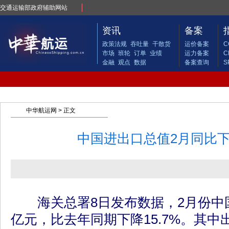
交通运输部政府辅助网站
资讯
备案
政策法规
吞吐量
干散货
运价备案
C
市场
班轮
订单
业绩
运力备案
C
金融
观点
数据
备案查询
S
中华航运网
> 正文
中国进出口总值2月同比下降
海关总署8日发布数据，2月份中国进
亿元，比去年同期下降15.7%。其中出