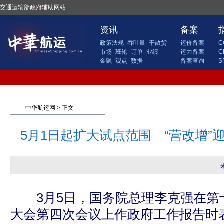
交通运输部政府辅助网站
资讯
备案
政策法规
吞吐量
干散货
运价备案
C
市场
班轮
订单
业绩
运力备案
C
金融
观点
数据
备案查询
S
中华航运网
> 正文
5月1日起扩大试点范围 “营改增”
3月5日，国务院总理李克强在第
大会第四次会议上作政府工作报告时