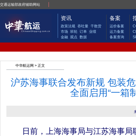
交通运输部政府辅助网站
资讯
备案
政策法规
吞吐量
干散货
运价备案
C
市场
班轮
订单
业绩
运力备案
C
金融
观点
数据
备案查询
S
中华航运网
> 正文
沪苏海事联合发布新规 包装
全面启用“一箱制
日前，上海海事局与江苏海事局联