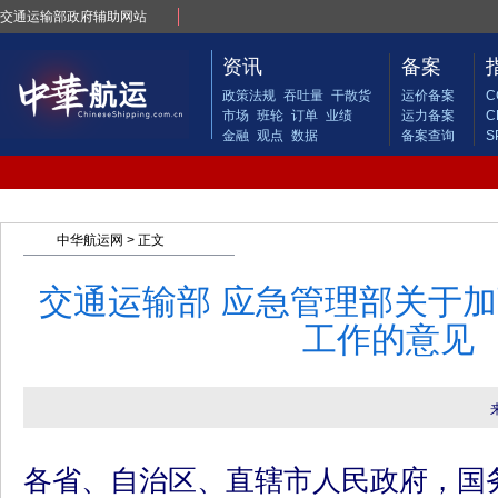
交通运输部政府辅助网站
资讯
备案
政策法规
吞吐量
干散货
运价备案
C
市场
班轮
订单
业绩
运力备案
C
金融
观点
数据
备案查询
S
中华航运网
> 正文
交通运输部 应急管理部关于
工作的意见
各省、自治区、直辖市人民政府，国