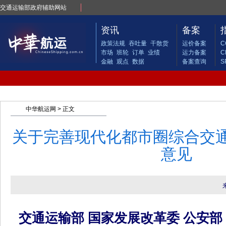
交通运输部政府辅助网站
资讯
备案
政策法规
吞吐量
干散货
运价备案
C
市场
班轮
订单
业绩
运力备案
C
金融
观点
数据
备案查询
S
中华航运网
> 正文
关于完善现代化都市圈综合交
意见
交通运输部 国家发展改革委 公安部