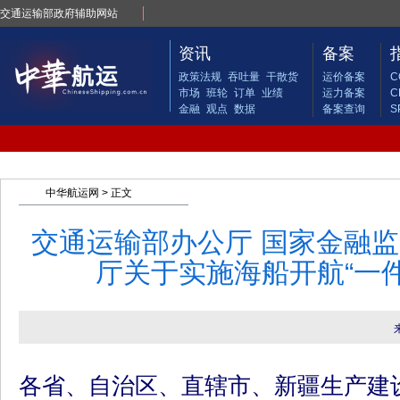
交通运输部政府辅助网站
资讯
备案
政策法规
吞吐量
干散货
运价备案
C
市场
班轮
订单
业绩
运力备案
C
金融
观点
数据
备案查询
S
中华航运网
> 正文
交通运输部办公厅 国家金融
厅关于实施海船开航“一
各省、自治区、直辖市、新疆生产建