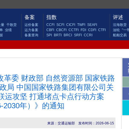
备案
指数
评述
吐量
干散货
运价备案
CCFI
SCFI
CICFI
TWFI
SEAFI
沿海散货
单
业绩
运力备案
CBFI
CBCFI
CCTFI
FDI
CDFI
CTFI
油轮
“一
据
备案查询
SPI
BRTI
BRCI
SRFI
CCRI
船舶交易
改革委 财政部 自然资源部 国家铁路
邮政局 中国国家铁路集团有限公司关
联运攻坚 打通堵点卡点行动方案
6-2030年）》的通知
来源：交通运输部
发布时间：2026-06-15