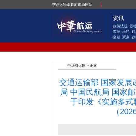
交通运输部政府辅助网站
资讯
政策法规
吞
市场
班轮
订
金融
观点
数
中华航运网
> 正文
交通运输部 国家发展
局 中国民航局 国家
于印发《实施多式
（202