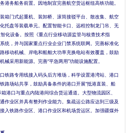
务港务船务前置。因地制宜完善航空货运枢纽高铁功能。
箱门式起重机、装卸桥、滚筒接驳平台、散改集、航空
化托盘等装载单元。配置智能卡口、远程控制龙门吊、无
数智化设备。按照《重点行业移动源监管与核查技术指
系统，并与国家重点行业企业门禁系统联网。完善标准化
路移动机械、岸电和船舶大功率充换电站有效覆盖，鼓励
机械采用新能源。完善“平急两用”功能设施配置。
铁路专用线接入码头后方堆场，科学设置港湾站、港口
铁路场站共享，鼓励具备条件的港口开展“抵港直装、船
标箱港口与重点内陆港间综合货运通道。大型物流园区、
通作业区并具有整列作业能力。集疏运公路应达到三级及
接入铁路作业区、港口作业区和机场货运区。加强疆煤外