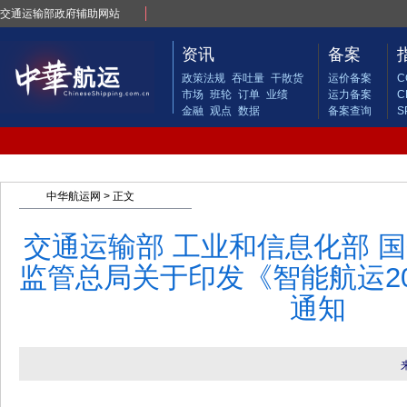
交通运输部政府辅助网站
资讯
备案
政策法规
吞吐量
干散货
运价备案
C
市场
班轮
订单
业绩
运力备案
C
金融
观点
数据
备案查询
S
中华航运网
> 正文
交通运输部 工业和信息化部 国
监管总局关于印发《智能航运2
通知