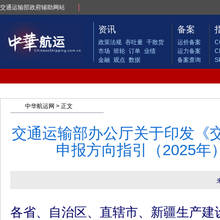
交通运输部政府辅助网站
资讯
备案
政策法规
吞吐量
干散货
运价备案
C
市场
班轮
订单
业绩
运力备案
C
金融
观点
数据
备案查询
S
中华航运网
> 正文
交通运输部办公厅关于印发《
申报方向指引（2025年
各省、自治区、直辖市、新疆生产建