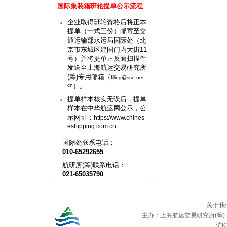
国际集装箱班轮提单公示流程
企业取得班轮资格后将正本
提单（一式三份）邮寄至交
通运输部水运局国际处（北
京市东城区建国门内大街11
号）并将提单正反面扫描件
发送至上海航运交易研究所
(筹)专用邮箱（
filing@sse.net.
cn
）。
提单样本核实无误后，提单
样本在中华航运网公示，公
示网址：
https://www.chines
eshipping.com.cn
国际处联系电话：
010-65292655
航研所(筹)联系电话：
021-65035790
关于我
主办：
上海航运交易研究所(筹)
沪IC