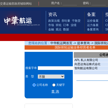
交通运输部政府辅助网站
资讯
备案
政策法规
吞吐量
干散货
运价备案
C
市场
班轮
订单
业绩
运力备案
C
金融
观点
数据
备案查询
S
您现在的位置：
中华航运网首页
->
提单查询
-> 国际班
国际班轮运输业务经营者名单
公司
APL 私人有限公司
向思达海运株式会社
搜索字串
智利航运有限公司
类 型
公司名称
关键字
查 询